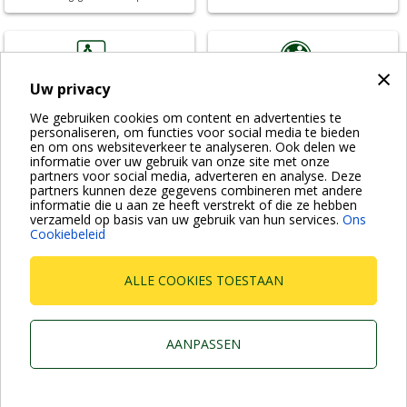
×
Uw privacy
E-Paper Portal
DService
We gebruiken cookies om content en advertenties te
Alle documentatie online
Service & onderhoud
personaliseren, om functies voor social media te bieden
en om ons websiteverkeer te analyseren. Ook delen we
informatie over uw gebruik van onze site met onze
partners voor social media, adverteren en analyse. Deze
partners kunnen deze gegevens combineren met andere
informatie die u aan ze heeft verstrekt of die ze hebben
verzameld op basis van uw gebruik van hun services.
Ons
Cookiebeleid
DTraining
Nieuws
Learn with us
Nieuws van de DAB-wereld
ALLE COOKIES TOESTAAN
Dab Pumps Spa © Via Marco Polo, 14 Mestrino Padova -
Italy Tel. +39.049.5125000 Fax +39.049.5125950
P.I. 03675230282 - R.E.A. Padova N. 328200- Cap. Soc.
AANPASSEN
Euro €10.000.000 i.v.