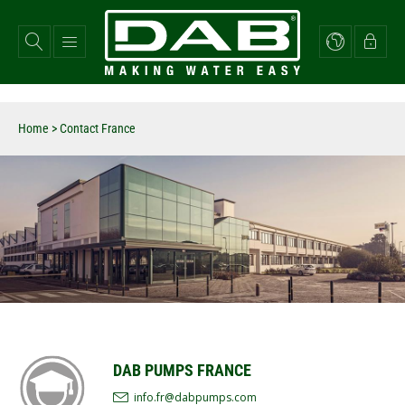
Overslaan
en
naar
de
inhoud
gaan
Home
>
Contact France
DAB PUMPS FRANCE
info.fr@dabpumps.com