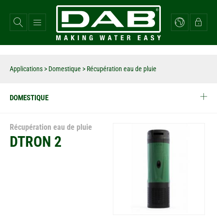
Aller
au
contenu
principal
Applications
>
Domestique
> Récupération eau de pluie
DOMESTIQUE
Récupération eau de pluie
DTRON 2