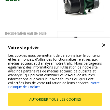
Récupération eau de pluie
JET-JETINOX
×
CONTROL D-SET
Votre vie privée
Les cookies nous permettent de personnaliser le contenu
et les annonces, d'offrir des fonctionnalités relatives aux
médias sociaux et d'analyser notre trafic. Nous partageons
également des informations sur l'utilisation de notre site
avec nos partenaires de médias sociaux, de publicité et
d'analyse, qui peuvent combiner celles-ci avec d'autres
informations que vous leur avez fournies ou qu'ils ont
collectées lors de votre utilisation de leurs services.
Notre
Politique de Cookies
Pagination
Page
1
Page
2
Page
3
Page
››
actuelle
suivante
AUTORISER TOUS LES COOKIES
Dab Pumps Spa © Via Marco Polo, 14 Mestrino Padova -