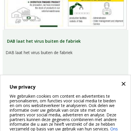
DAB laat het virus buiten de fabriek
DAB laat het virus buiten de fabriek
×
Uw privacy
We gebruiken cookies om content en advertenties te
personaliseren, om functies voor social media te bieden
30/03/2020
Nieuws
en om ons websiteverkeer te analyseren. Ook delen we
informatie over uw gebruik van onze site met onze
partners voor social media, adverteren en analyse. Deze
Paginatie
partners kunnen deze gegevens combineren met andere
Huidige
1
Page
2
Volgende
Next ›
informatie die u aan ze heeft verstrekt of die ze hebben
verzameld op basis van uw gebruik van hun services.
Ons
pagina
pagina