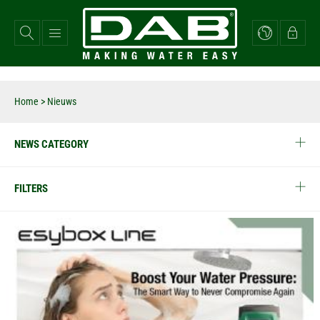
Overslaan
en
naar
de
inhoud
gaan
Home
> Nieuws
NEWS CATEGORY
FILTERS