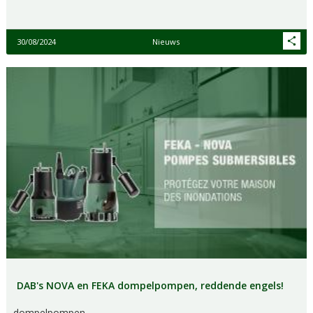
30/08/2024
Nieuws
DAB's NOVA en FEKA dompelpompen, reddende engels!
dompelpompen