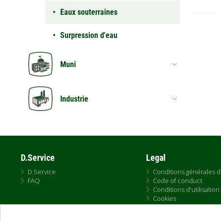
Eaux souterraines
Surpression d'eau
Muni
Industrie
D.Service
Legal
D.Service
Conditions générales 
FAQ
Code of conduct
Conditions d'utilisation
Cookies
Online Sales Policy
​​​​​​​Politique de Confident