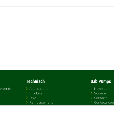
Technisch
Dab Pumps
de vente
Applications
Newsroom
Produits
Société
DNA
Contacts
Remplacement
Contacts co
BIM
Contact Fran
ialité
E-paper portal