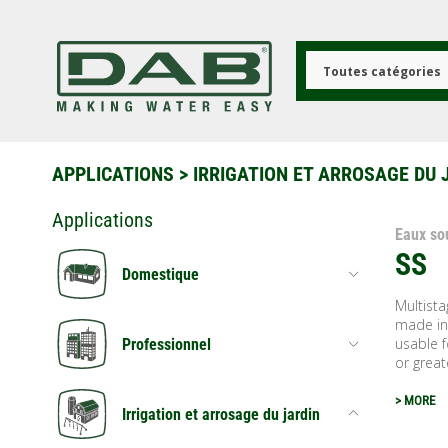
Aller
au
contenu
principal
Toutes catégories
APPLICATIONS
>
IRRIGATION ET ARROSAGE DU 
Applications
Eaux so
SS
Domestique
Multist
made in 
usable 
Professionnel
or great
> MORE
Irrigation et arrosage du jardin