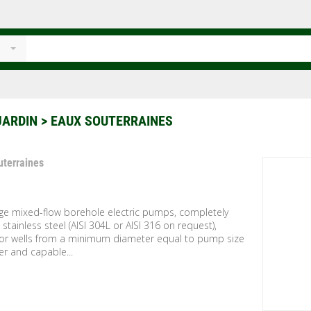
JARDIN
> EAUX SOUTERRAINES
uterraines
age mixed-flow borehole electric pumps, completely
stainless steel (AISI 304L or AISI 316 on request),
for wells from a minimum diameter equal to pump size
er and capable...