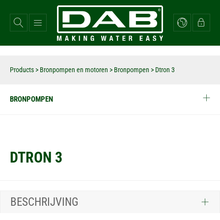
Overslaan
en
naar
de
inhoud
gaan
Products
>
Bronpompen en motoren
>
Bronpompen
>
Dtron 3
BRONPOMPEN
DTRON 3
BESCHRIJVING