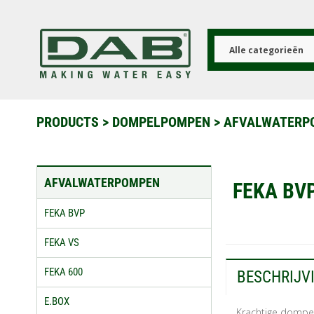
Overslaan
en
naar
de
Alle categorieën
inhoud
gaan
PRODUCTS
>
DOMPELPOMPEN
>
AFVALWATER
AFVALWATERPOMPEN
FEKA BV
FEKA BVP
FEKA VS
FEKA 600
BESCHRIJV
E.BOX
Krachtige dompe