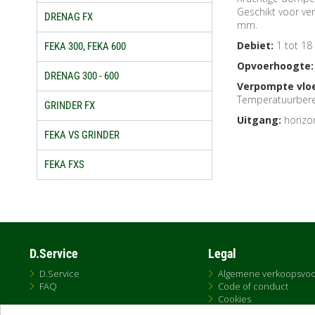
Geschikt voor ve
DRENAG FX
mm.
Debiet:
1 tot 18
FEKA 300, FEKA 600
Opvoerhoogte:
DRENAG 300 - 600
Verpompte vloe
Temperatuurbereik
GRINDER FX
Uitgang:
horizon
FEKA VS GRINDER
FEKA FXS
D.Service
Legal
D.Service
Algemene verkoopsvo
FAQ
Code of conduct
Cookies
Gebruiksvoorwaarden