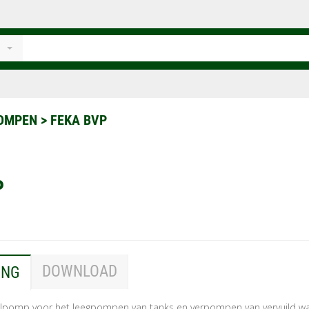
POMPEN
>
FEKA BVP
P
DOWNLOAD
ING
lpomp voor het leegpompen van tanks en verpompen van vervuild wa