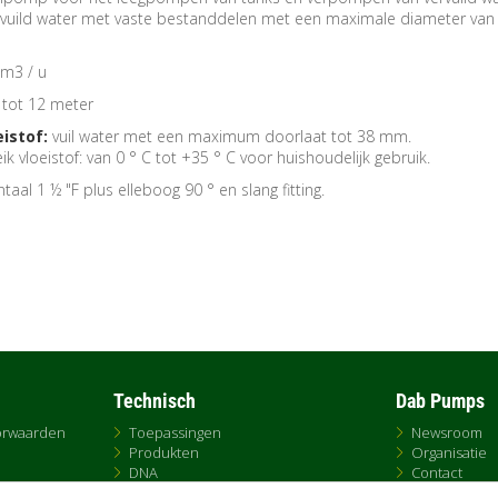
rvuild water met vaste bestanddelen met een maximale diameter van
 m3 / u
tot 12 meter
istof:
vuil water met een maximum doorlaat tot 38 mm.
 vloeistof: van 0 ° C tot +35 ° C voor huishoudelijk gebruik.
taal 1 ½ "F plus elleboog 90 ° en slang fitting.
Technisch
Dab Pumps
orwaarden
Toepassingen
Newsroom
Produkten
Organisatie
DNA
Contact
Uitwisselen
Verkoop