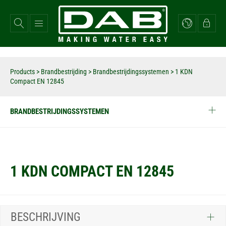
Overslaan
en
naar
de
inhoud
gaan
Products
>
Brandbestrijding
>
Brandbestrijdingssystemen
>
1 KDN
Compact EN 12845
BRANDBESTRIJDINGSSYSTEMEN
1 KDN COMPACT EN 12845
BESCHRIJVING