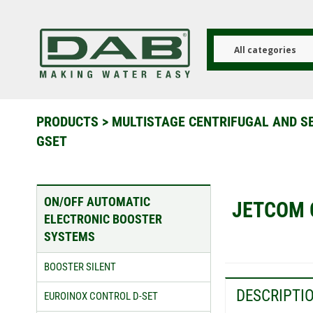
Skip
to
main
content
All categories
PRODUCTS
>
MULTISTAGE CENTRIFUGAL AND S
GSET
ON/OFF AUTOMATIC
JETCOM 
ELECTRONIC BOOSTER
SYSTEMS
BOOSTER SILENT
DESCRIPTI
EUROINOX CONTROL D-SET