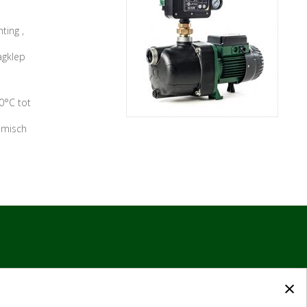
ting ,
agklep
0°C tot
emisch
×
ce