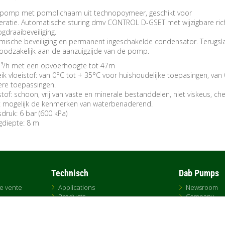
 pomp met pomplichaam uit technopoymeer, geschikt voor
ratie. Automatische sturing dmv CONTROL D-GSET met wijzigbare rich
draaibeveiliging.
ische beveiliging en permanent ingeschakelde condensator. Terugsl
 noodzakelijk aan de aanzuigzijde van de pomp.
m ³/h met een opvoerhoogte tot 47m
k vloeistof: van 0°C tot + 35°C voor huishoudelijke toepasingen, van 
re toepassingen.
of: schoon, vrij van vaste en minerale bestanddelen, niet viskeus, ch
ht mogelijk de kenmerken van waterbenaderend.
druk: 6 bar (600 kPa)
gdiepte: 8 m
Technisch
Dab Pumps
de vente
Applications
Newsroom
Products
Company
DNA
Contacts
Replacement
Sales
BIM
Contact Fran