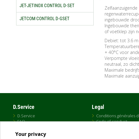
JET-JETINOX CONTROL D-SET
Zelfaanzuigende
regenwaterrecupe
JETCOM CONTROL D-GSET
ingebouwde droog
Ingebouwde therm
of voetklep zijn
Debiet: tot 3.6 
Temperatuurberei
+ 40°C voor ande
Verpompte vloeist
neutraal, zo dic
Maximale bedrijfs
Maximale aanzui
D.Service
Legal
D.Service
Conditions générales 
FAQ
Code of conduct
Conditions d'utilisation
Cookies
Your privacy
Online Sales Policy