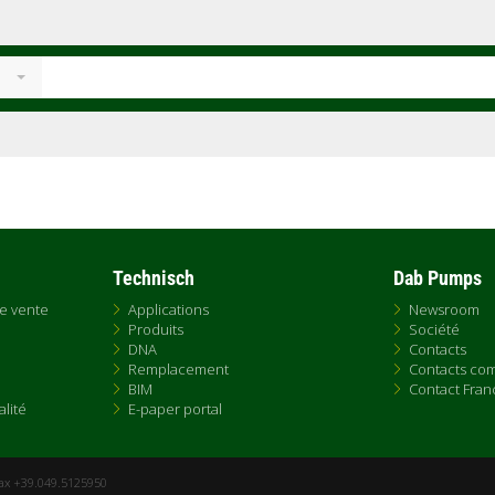
Technisch
Dab Pumps
de vente
Applications
Newsroom
Produits
Société
DNA
Contacts
Remplacement
Contacts co
BIM
Contact Fran
ialité
E-paper portal
Fax +39.049.5125950