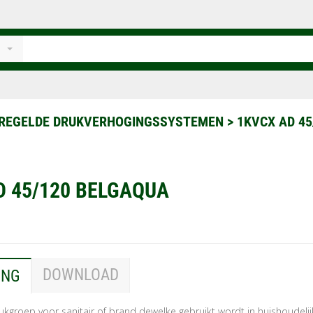
EREGELDE DRUKVERHOGINGSSYSTEMEN
>
1KVCX AD 4
D 45/120 BELGAQUA
DOWNLOAD
ING
ukgroep voor sanitair of brand dewelke gebruikt wordt in huishoudelij