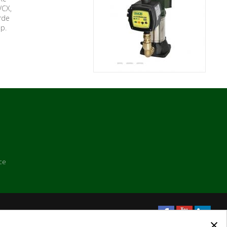
VCX,
rde
p.
ce
×