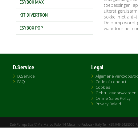
ESYBOX MAX
toepassingen, ap
uiterst geruisar
KIT DIVERTRON
sokkel met anti-t
De pomp wordt ge
ESYBOX POP
waardoor het com
D.Service
Legal
D.Service
Algemene verkoopsvo
FAQ
Code of conduct
Cookies
Gebruiksvoorwaarden
Online Sales Policy
Privacy Beleid
Dab Pumps Spa © Via Marco Polo, 14 Mestrino Padova - Italy Tel. +39.049.5125000 
P.I. 03675230282 - R.E.A. Padova N. 328200- Cap. Soc. Euro €10.000.000 i.v.