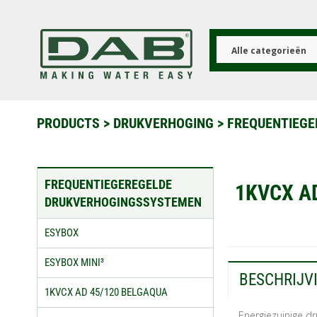
Overslaan
en
naar
de
Alle categorieën
inhoud
gaan
PRODUCTS
>
DRUKVERHOGING
>
FREQUENTIEG
FREQUENTIEGEREGELDE
1KVCX A
DRUKVERHOGINGSSYSTEMEN
ESYBOX
ESYBOX MINI³
BESCHRIJV
1KVCX AD 45/120 BELGAQUA
Energiezuinige dr