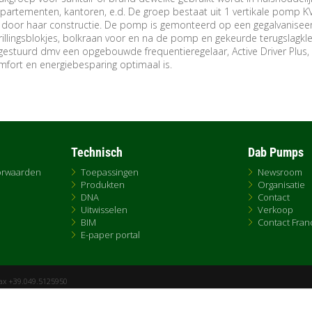
partementen, kantoren, e.d. De groep bestaat uit 1 vertikale pomp K
m door haar constructie. De pomp is gemonteerd op een gegalvanisee
rillingsblokjes, bolkraan voor en na de pomp en gekeurde terugslagkle
stuurd dmv een opgebouwde frequentieregelaar, Active Driver Plus,
fort en energiebesparing optimaal is.
Technisch
Dab Pumps
orwaarden
Toepassingen
Newsroom
Produkten
Organisatie
DNA
Contact
Uitwisselen
Verkoop
BIM
Contact Fran
E-paper portal
Fax +39.049.5125950