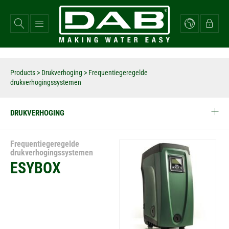
Overslaan
en
naar
de
inhoud
gaan
Products
>
Drukverhoging
> Frequentiegeregelde
drukverhogingssystemen
DRUKVERHOGING
Frequentiegeregelde
drukverhogingssystemen
ESYBOX