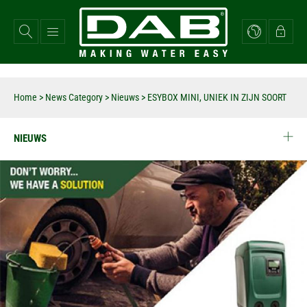
Overslaan
en
naar
de
inhoud
gaan
Home
>
News Category
>
Nieuws
>
ESYBOX MINI, UNIEK IN ZIJN SOORT
NIEUWS