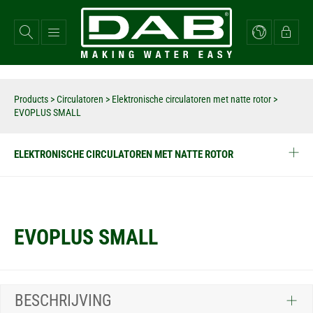
Overslaan
en
naar
de
inhoud
gaan
Products
>
Circulatoren
>
Elektronische circulatoren met natte rotor
>
EVOPLUS SMALL
ELEKTRONISCHE CIRCULATOREN MET NATTE ROTOR
EVOPLUS SMALL
BESCHRIJVING