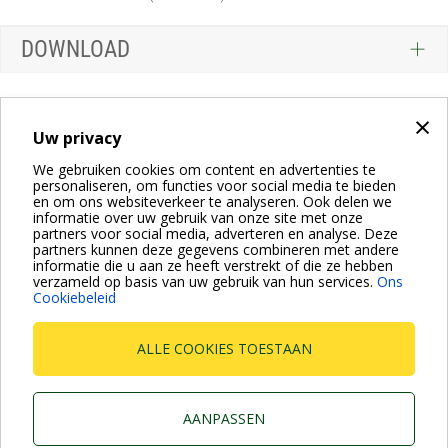
DOWNLOAD
×
Uw privacy
We gebruiken cookies om content en advertenties te
personaliseren, om functies voor social media te bieden
en om ons websiteverkeer te analyseren. Ook delen we
informatie over uw gebruik van onze site met onze
partners voor social media, adverteren en analyse. Deze
partners kunnen deze gegevens combineren met andere
informatie die u aan ze heeft verstrekt of die ze hebben
verzameld op basis van uw gebruik van hun services.
Ons
Cookiebeleid
ALLE COOKIES TOESTAAN
Dab Pumps Spa © Via Marco Polo, 14 Mestrino Padova -
Italy Tel. +39.049.5125000 Fax +39.049.5125950
P.I. 03675230282 - R.E.A. Padova N. 328200- Cap. Soc.
AANPASSEN
Euro €10.000.000 i.v.