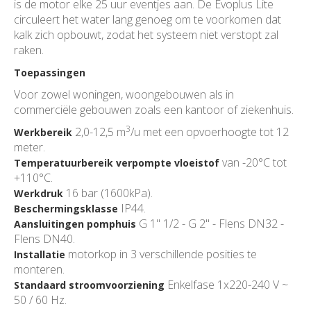
is de motor elke 25 uur eventjes aan. De Evoplus Lite
circuleert het water lang genoeg om te voorkomen dat
kalk zich opbouwt, zodat het systeem niet verstopt zal
raken.
Toepassingen
Voor zowel woningen, woongebouwen als in
commerciële gebouwen zoals een kantoor of ziekenhuis.
3
2,0-12,5 m
/u met een opvoerhoogte tot 12
Werkbereik
meter.
van -20°C tot
Temperatuurbereik verpompte vloeistof
+110°C.
16 bar (1600kPa).
Werkdruk
IP44.
Beschermingsklasse
G 1" 1/2 - G 2" - Flens DN32 -
Aansluitingen pomphuis
Flens DN40.
motorkop in 3 verschillende posities te
Installatie
monteren.
Enkelfase 1x220-240 V ~
Standaard stroomvoorziening
50 / 60 Hz.