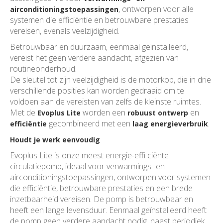
, ontworpen voor alle
airconditioningstoepassingen
systemen die efficiëntie en betrouwbare prestaties
vereisen, evenals veelzijdigheid.
Betrouwbaar en duurzaam, eenmaal geïnstalleerd,
vereist het geen verdere aandacht, afgezien van
routineonderhoud.
De sleutel tot zijn veelzijdigheid is de motorkop, die in drie
verschillende posities kan worden gedraaid om te
voldoen aan de vereisten van zelfs de kleinste ruimtes.
Met de
worden een
en
Evoplus Lite
robuust ontwerp
gecombineerd met een
.
efficiëntie
laag energieverbruik
Houdt je werk eenvoudig
Evoplus Lite is onze meest energie-effi ciënte
circulatiepomp, ideaal voor verwarmings- en
airconditioningstoepassingen, ontworpen voor systemen
die efficiëntie, betrouwbare prestaties en een brede
inzetbaarheid vereisen. De pomp is betrouwbaar en
heeft een lange levensduur. Eenmaal geïnstalleerd heeft
de pomp geen verdere aandacht nodig, naast periodiek