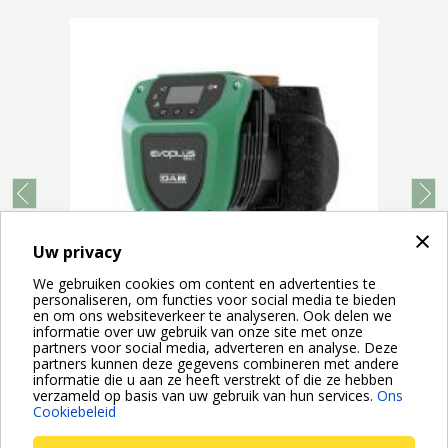
prev
next
×
Uw privacy
We gebruiken cookies om content en advertenties te
personaliseren, om functies voor social media te bieden
en om ons websiteverkeer te analyseren. Ook delen we
informatie over uw gebruik van onze site met onze
partners voor social media, adverteren en analyse. Deze
Frequentiegestuurde elektronische circulatiepomp met natte
F
partners kunnen deze gegevens combineren met andere
rotor en bronzen pomphuis voor de recirculatie van sanitair...
informatie die u aan ze heeft verstrekt of die ze hebben
verzameld op basis van uw gebruik van hun services.
Ons
Cookiebeleid