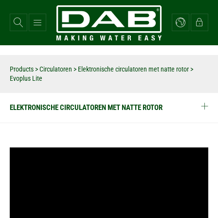
Overslaan
en
naar
de
inhoud
gaan
Products
>
Circulatoren
>
Elektronische circulatoren met natte rotor
>
Evoplus Lite
ELEKTRONISCHE CIRCULATOREN MET NATTE ROTOR