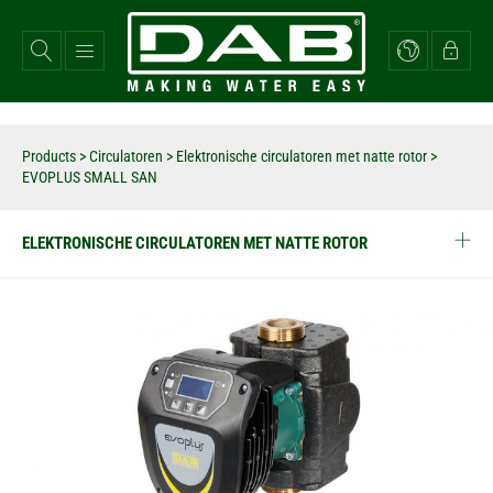
Overslaan
en
naar
de
inhoud
gaan
Products
>
Circulatoren
>
Elektronische circulatoren met natte rotor
>
EVOPLUS SMALL SAN
ELEKTRONISCHE CIRCULATOREN MET NATTE ROTOR